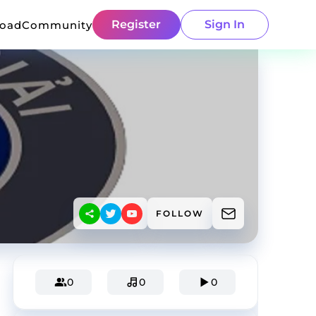
Register
Sign In
load
Community
FOLLOW
0
0
0