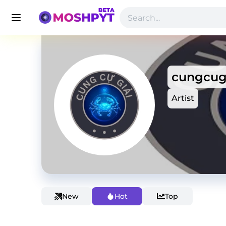
cungcug
Artist
New
Hot
Top