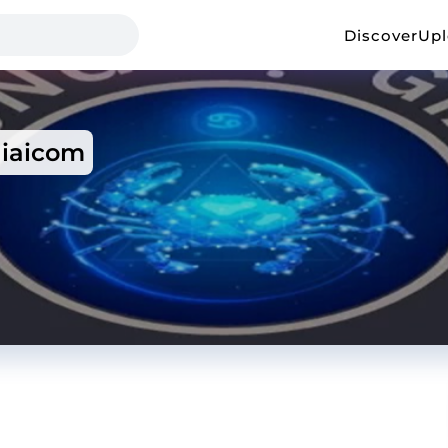
Discover
Up
iaicom