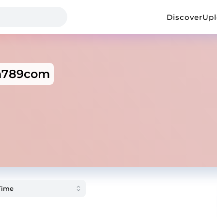
Discover
Up
n789com