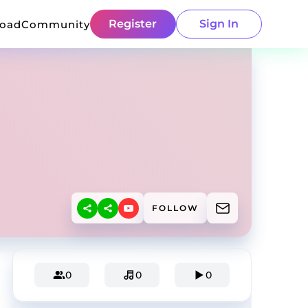
Register
Sign In
load
Community
FOLLOW
0
0
0