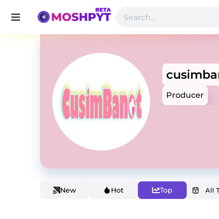
cusimba
Producer
New
Hot
Top