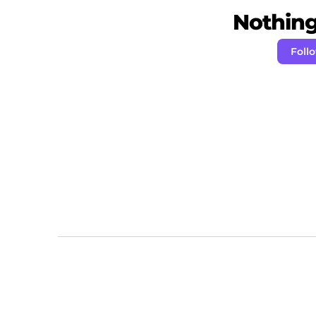
Nothing 
Foll