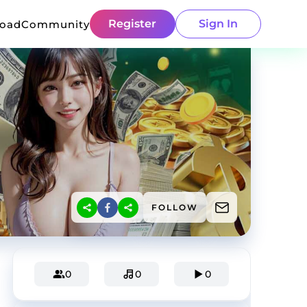
Register
Sign In
load
Community
FOLLOW
0
0
0