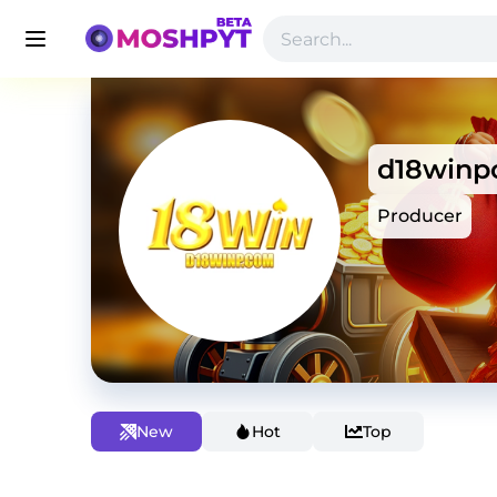
d18win
Producer
New
Hot
Top