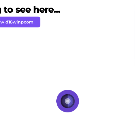
to see here...
ow d18winpcom!