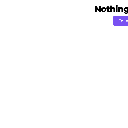
Nothing 
Foll