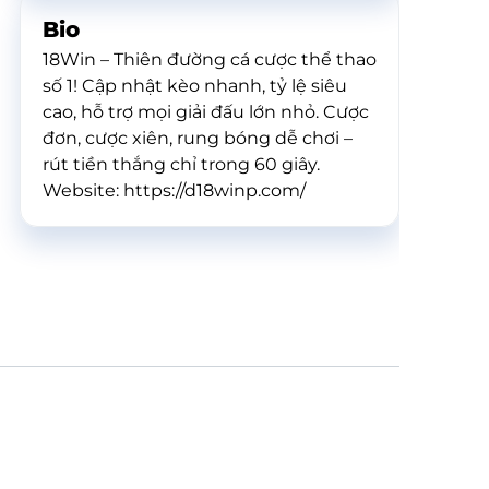
Bio
18Win – Thiên đường cá cược thể thao
số 1! Cập nhật kèo nhanh, tỷ lệ siêu
cao, hỗ trợ mọi giải đấu lớn nhỏ. Cược
đơn, cược xiên, rung bóng dễ chơi –
rút tiền thắng chỉ trong 60 giây.
Website: https://d18winp.com/