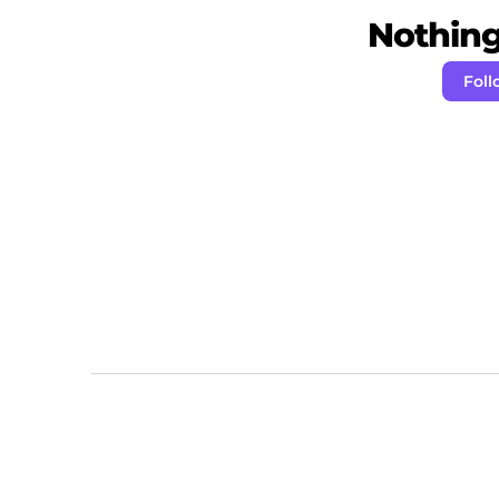
Nothing 
Foll