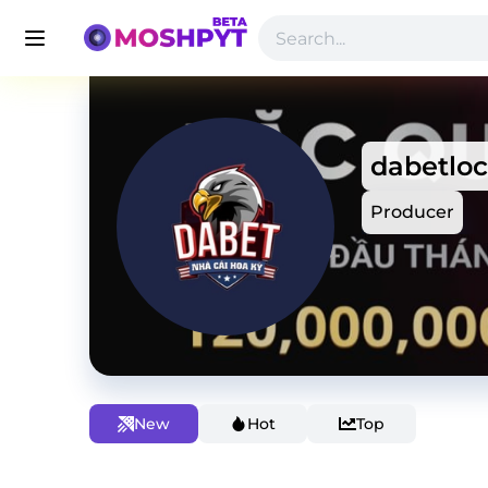
dabetloc
Producer
New
Hot
Top