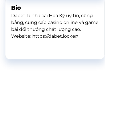
Bio
Dabet là nhà cái Hoa Kỳ uy tín, công
bằng, cung cấp casino online và game
bài đổi thưởng chất lượng cao.
Website: https://dabet.locker/