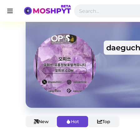
daeguch
New
Hot
Top