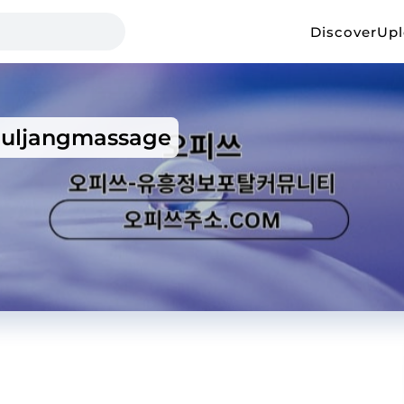
Discover
Up
uljangmassage