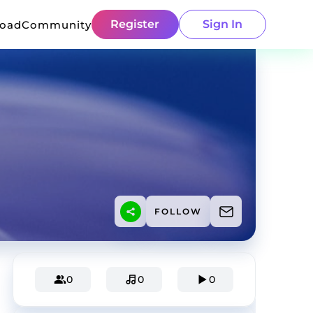
Register
Sign In
load
Community
FOLLOW
0
0
0