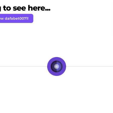
to see here...
ow dafabet0071!