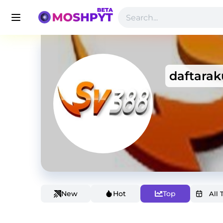
daftara
New
Hot
Top