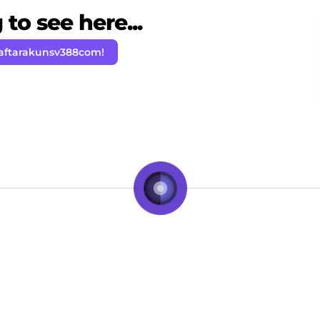
to see here...
aftarakunsv388com!