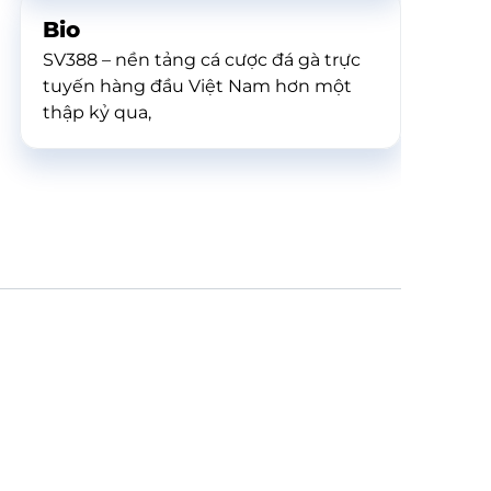
Bio
SV388 – nền tảng cá cược đá gà trực
tuyến hàng đầu Việt Nam hơn một
thập kỷ qua,