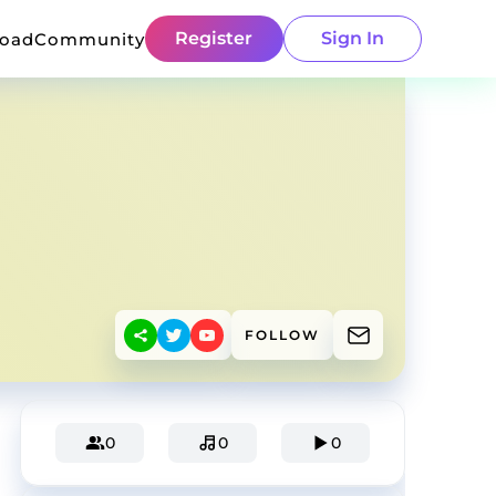
Register
Sign In
load
Community
FOLLOW
0
0
0