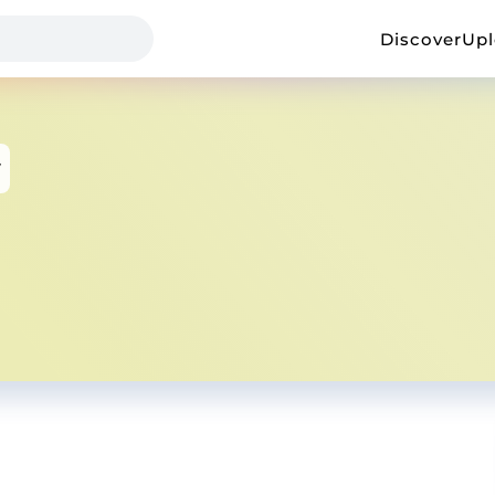
Discover
Up
y