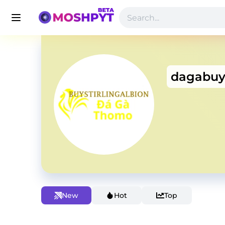
dagabu
New
Hot
Top