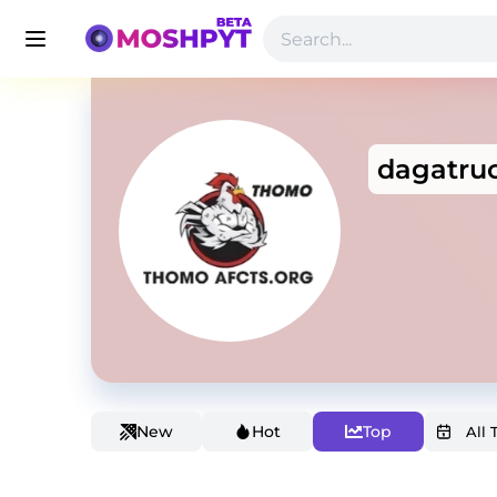
dagatruc
New
Hot
Top