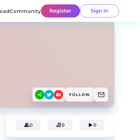
Register
Sign In
load
Community
FOLLOW
0
0
0