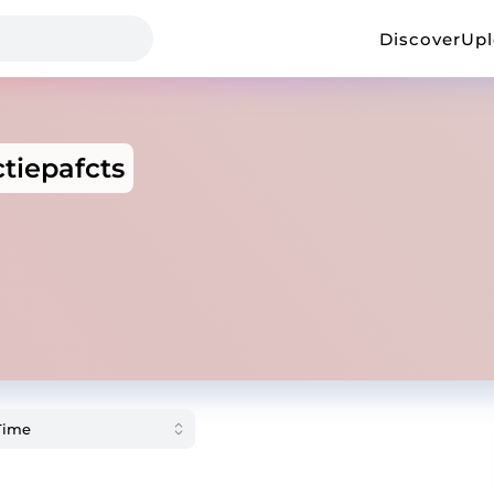
Discover
Up
tiepafcts