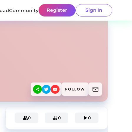
Register
Sign In
load
Community
FOLLOW
0
0
0