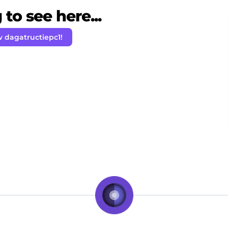
to see here...
w dagatructiepc1!