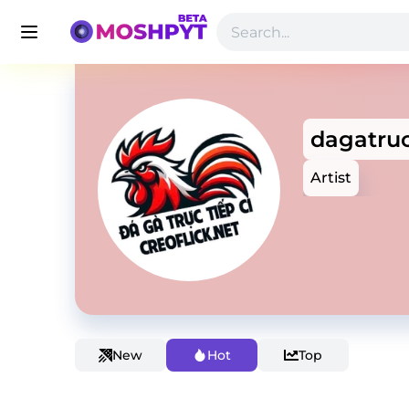
dagatruc
Artist
New
Hot
Top