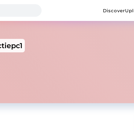
Discover
Up
tiepc1