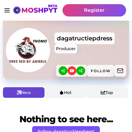
Register
dagatructiepdress
Producer
FOLLOW
New
Hot
Top
Nothing to see here...
Follow dagatructiepdress!