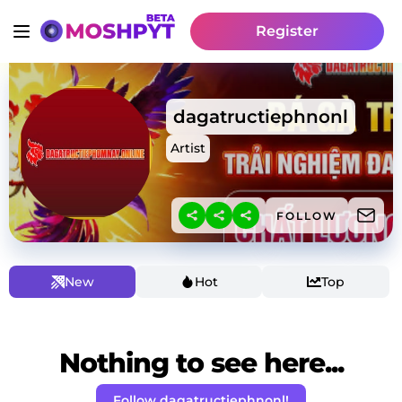
Register
dagatructiephnonl
Artist
FOLLOW
New
Hot
Top
Nothing to see here...
Follow dagatructiephnonl!