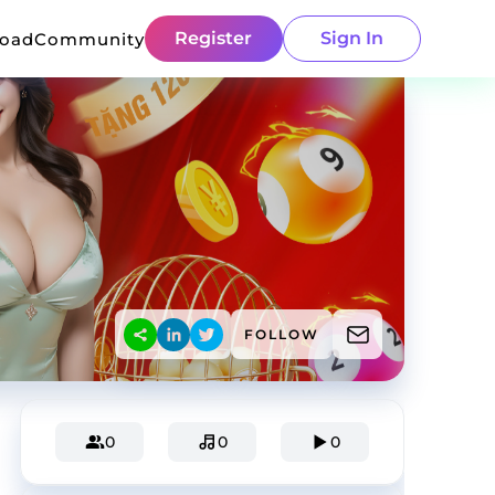
Register
Sign In
load
Community
FOLLOW
0
0
0