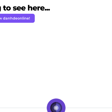
to see here...
w danhdeonline!