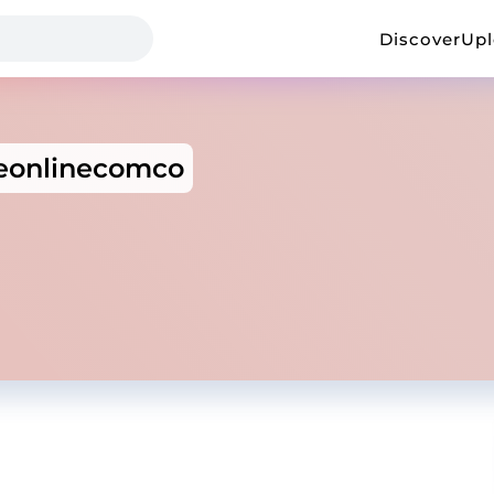
Discover
Up
eonlinecomco