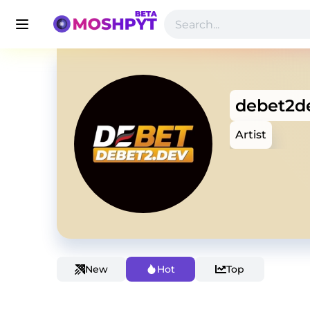
debet2d
Artist
New
Hot
Top