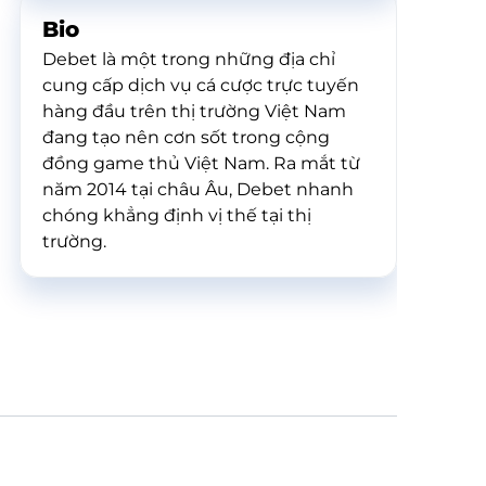
Bio
Debet là một trong những địa chỉ
cung cấp dịch vụ cá cược trực tuyến
hàng đầu trên thị trường Việt Nam
đang tạo nên cơn sốt trong cộng
đồng game thủ Việt Nam. Ra mắt từ
năm 2014 tại châu Âu, Debet nhanh
chóng khẳng định vị thế tại thị
trường.