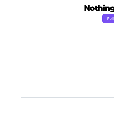
Nothing 
Fol