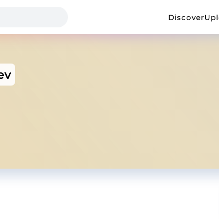
Discover
Up
ev