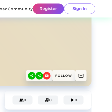
Register
Sign In
load
Community
FOLLOW
0
0
0