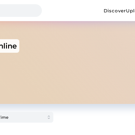
Discover
Up
nline