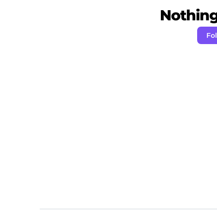
Nothing 
Fol