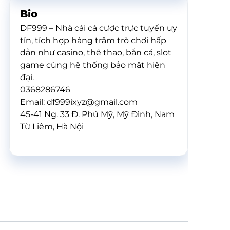
Bio
DF999 – Nhà cái cá cược trực tuyến uy
tín, tích hợp hàng trăm trò chơi hấp
dẫn như casino, thể thao, bắn cá, slot
game cùng hệ thống bảo mật hiện
đại.
0368286746
Email: df999ixyz@gmail.com
45-41 Ng. 33 Đ. Phú Mỹ, Mỹ Đình, Nam
Từ Liêm, Hà Nội