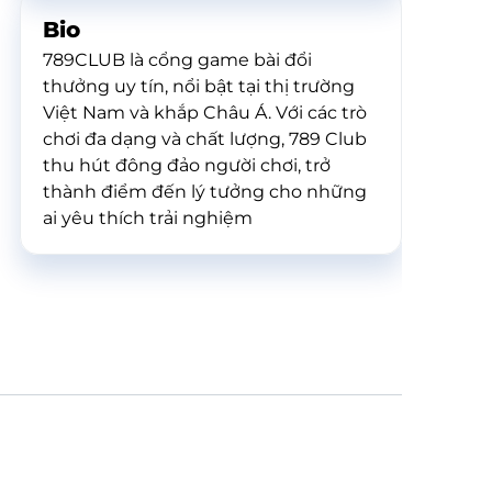
Bio
789CLUB là cổng game bài đổi
thưởng uy tín, nổi bật tại thị trường
Việt Nam và khắp Châu Á. Với các trò
chơi đa dạng và chất lượng, 789 Club
thu hút đông đảo người chơi, trở
thành điểm đến lý tưởng cho những
ai yêu thích trải nghiệm