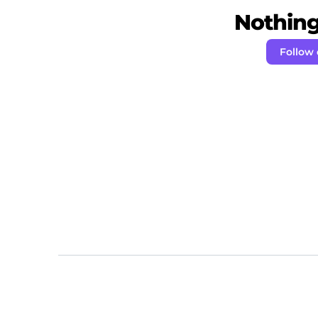
Nothing 
Follow