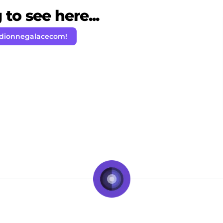
to see here...
 dionnegalacecom!