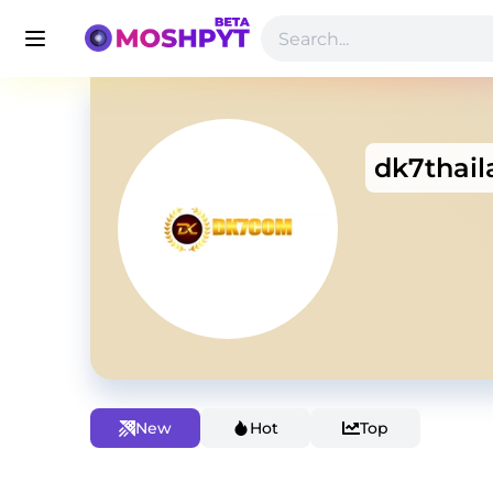
dk7thai
New
Hot
Top