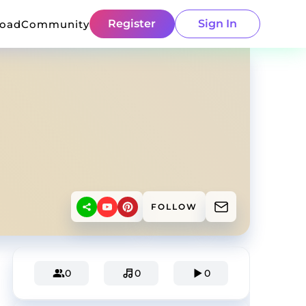
Register
Sign In
load
Community
FOLLOW
0
0
0