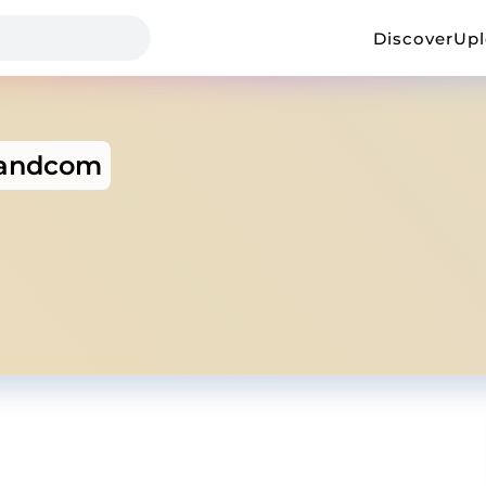
Discover
Up
landcom