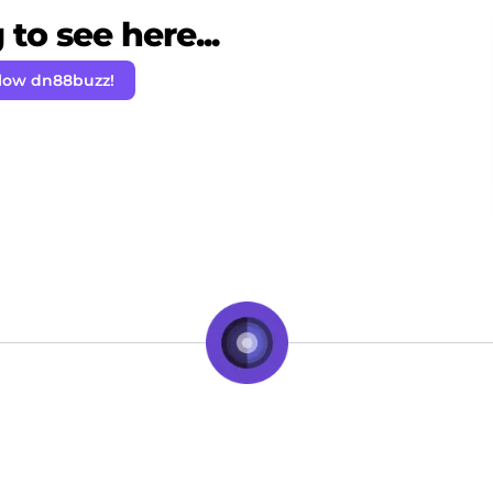
to see here...
low dn88buzz!