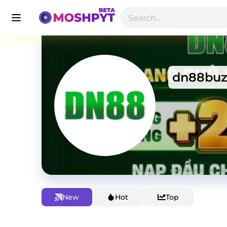
dn88buz
New
Hot
Top