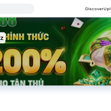
Discover
Up
z