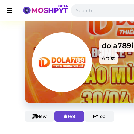
dola789
Artist
New
Hot
Top