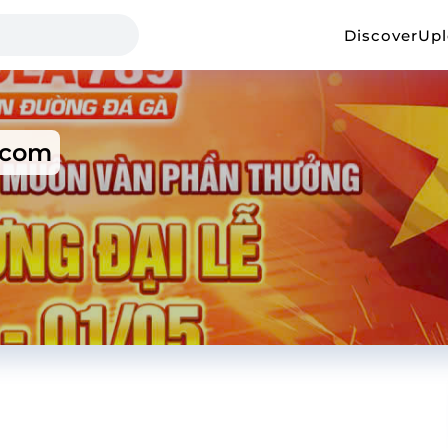
Discover
Up
icom