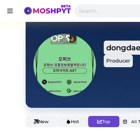
dongda
Producer
New
Hot
Top