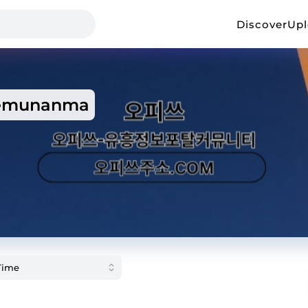
Discover
Up
emunanma