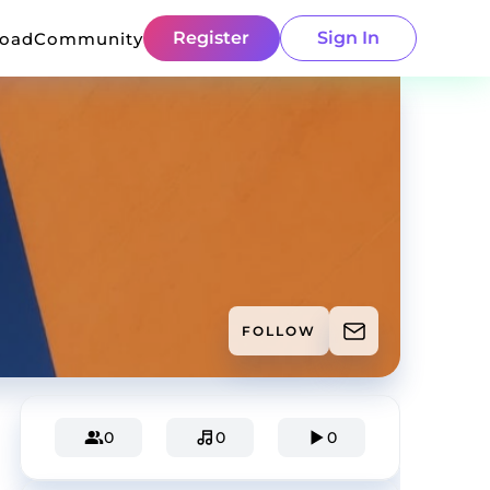
Register
Sign In
load
Community
FOLLOW
0
0
0