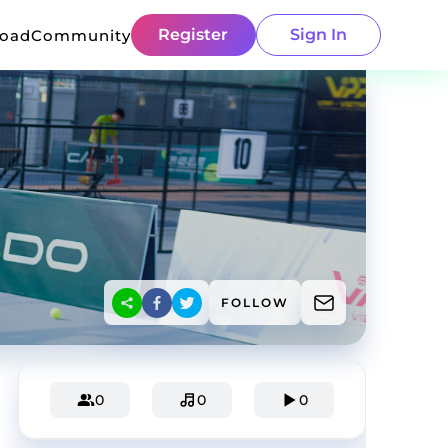
Register
Sign In
load
Community
FOLLOW
0
0
0