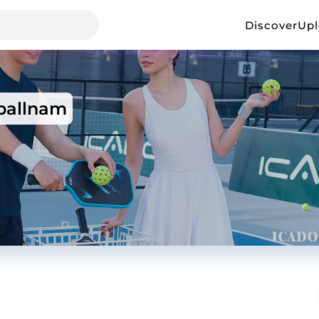
Discover
Up
ballnam