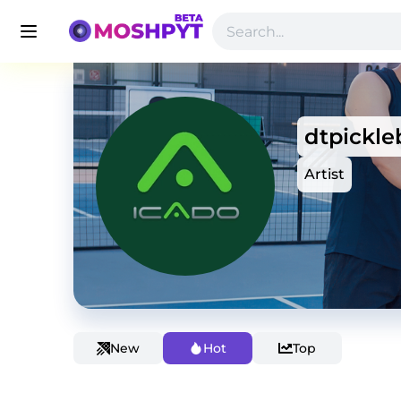
dtpickle
Artist
New
Hot
Top