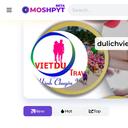
dulichvi
New
Hot
Top