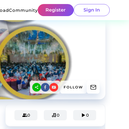
Register
Sign In
load
Community
FOLLOW
0
0
0