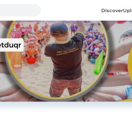
Discover
Up
etduqr