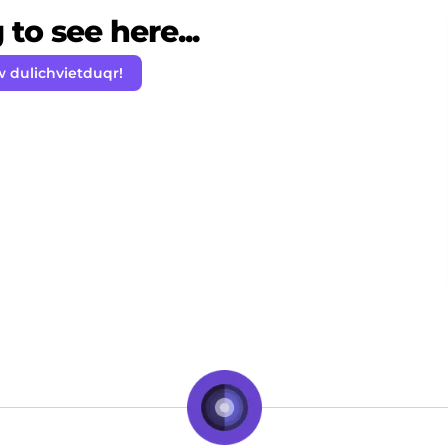
to see here...
w dulichvietduqr!