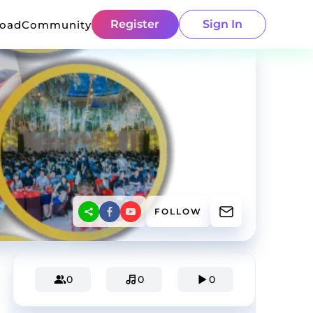
Register
Sign In
load
Community
FOLLOW
0
0
0