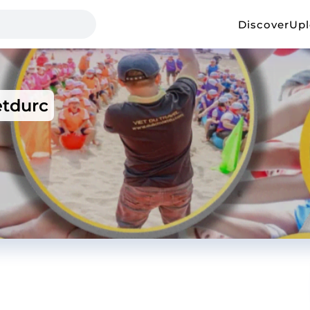
Discover
Up
etdurc