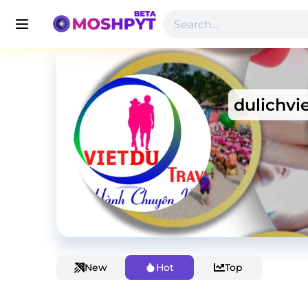
dulichvi
New
Hot
Top