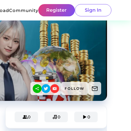
Register
Sign In
load
Community
FOLLOW
0
0
0