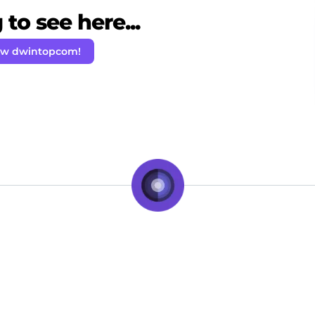
to see here...
ow dwintopcom!