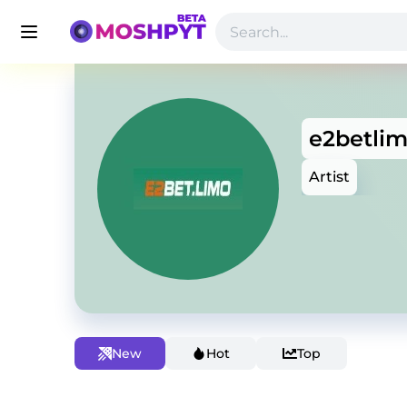
e2betli
Artist
New
Hot
Top