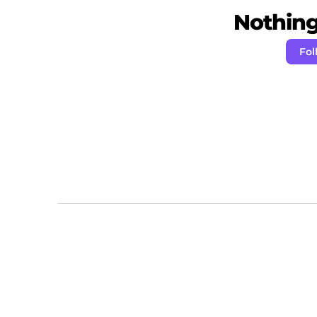
Nothing 
Fol