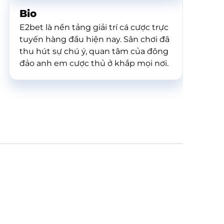
Bio
E2bet là nền tảng giải trí cá cược trực
tuyến hàng đầu hiện nay. Sân chơi đã
thu hút sự chú ý, quan tâm của đông
đảo anh em cược thủ ở khắp mọi nơi.