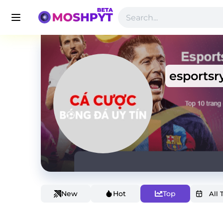
esportsr
New
Hot
Top