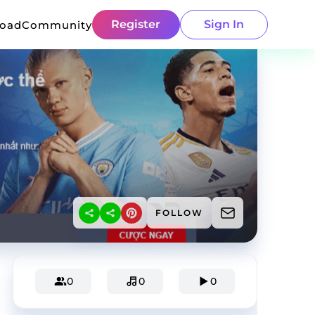
Register
Sign In
load
Community
FOLLOW
0
0
0