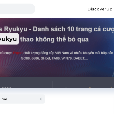
Discover
Up
yukyu