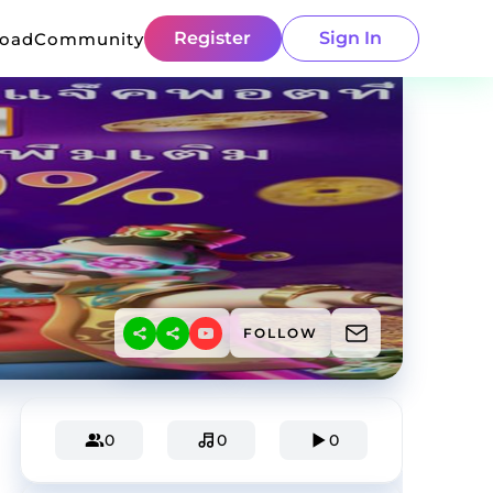
Register
Sign In
load
Community
FOLLOW
0
0
0