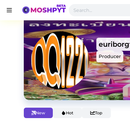
euriborg
Producer
New
Hot
Top