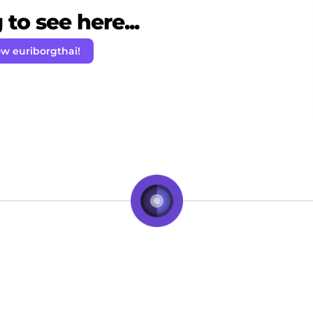
to see here...
ow euriborgthai!