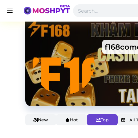
f168com
New
Hot
Top