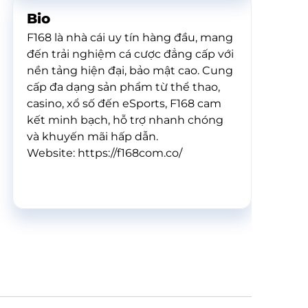
Bio
F168 là nhà cái uy tín hàng đầu, mang
đến trải nghiệm cá cược đẳng cấp với
nền tảng hiện đại, bảo mật cao. Cung
cấp đa dạng sản phẩm từ thể thao,
casino, xổ số đến eSports, F168 cam
kết minh bạch, hỗ trợ nhanh chóng
và khuyến mãi hấp dẫn.
Website: https://f168com.co/