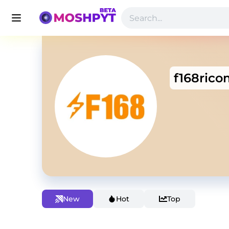
f168rico
New
Hot
Top