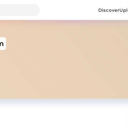
Discover
Up
m