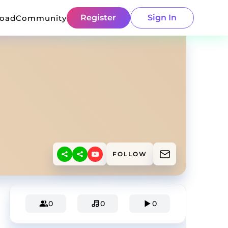
Register
Sign In
load
Community
FOLLOW
0
0
0