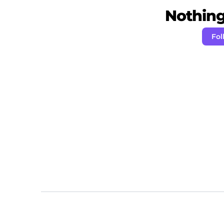
Nothing 
Fol