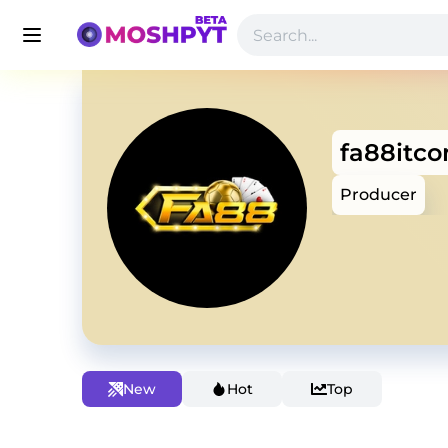
fa88itc
Producer
New
Hot
Top