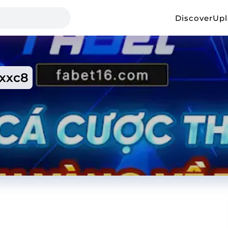
Discover
Up
oxxc8