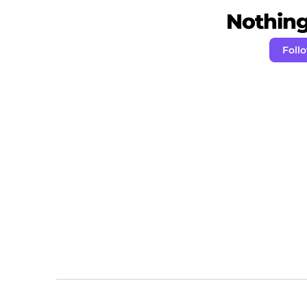
Nothing 
Foll