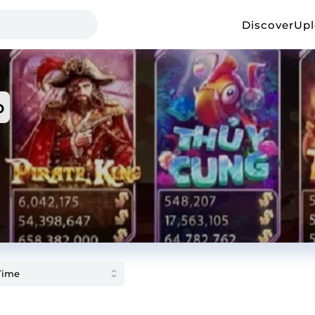
Discover
Up
o