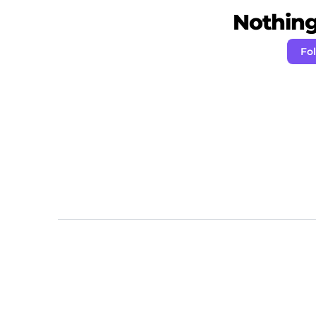
Nothing 
Fol