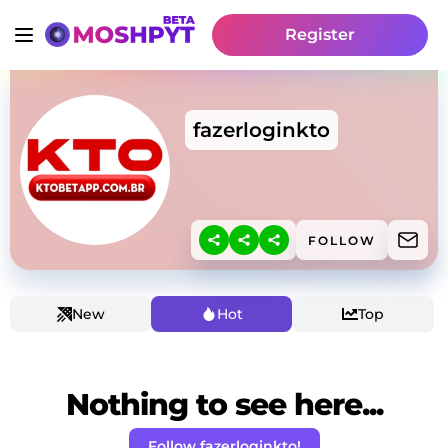
Register
fazerloginkto
FOLLOW
New
Hot
Top
Nothing to see here...
Follow fazerloginkto!