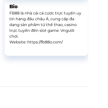
Bio
FB88 là nhà cái cá cược trực tuyến uy
tín hàng đầu châu Á, cung cấp đa
dạng sản phẩm từ thể thao, casino
trực tuyến đến slot game. Vngười
chơi.
Website: https://fb88o.com/