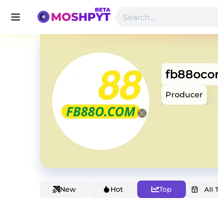
fb88oc
Producer
New
Hot
Top