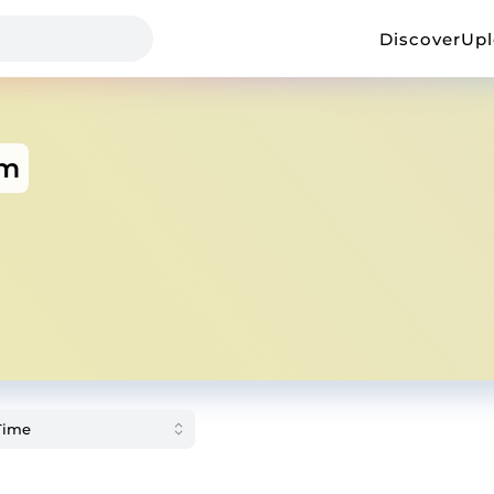
Discover
Up
om