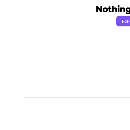
Nothing 
Fol