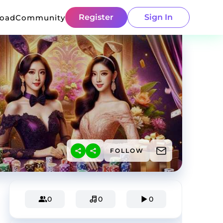
Register
Sign In
load
Community
FOLLOW
0
0
0