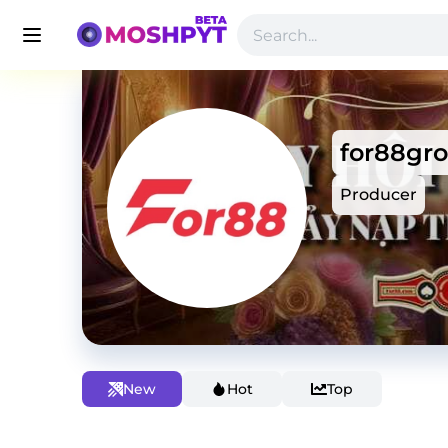
for88gr
Producer
New
Hot
Top