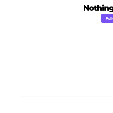
Nothing 
Fol