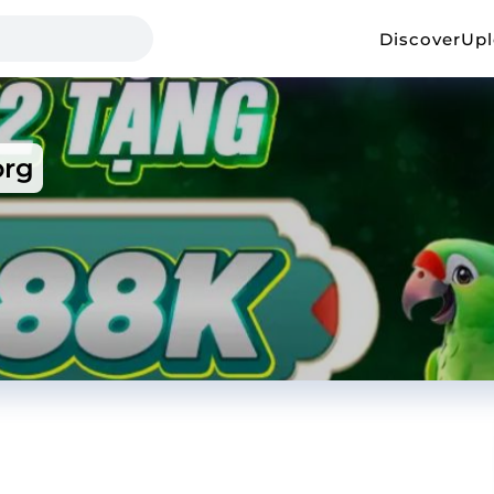
Discover
Up
org