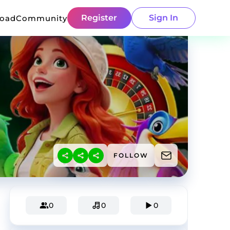
Register
Sign In
load
Community
FOLLOW
0
0
0