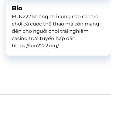
Bio
FUN222 không chỉ cung cấp các trò
chơi cá cược thể thao mà còn mang
đến cho người chơi trải nghiệm
casino trực tuyến hấp dẫn.
https://fun2222.org/