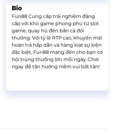
Bio
Fun88 Cung cấp trải nghiệm đẳng
cấp với kho game phong phú từ slot
game, quay hũ đến bắn cá đổi
thưởng. Với tỷ lệ RTP cao, khuyến mãi
hoàn trả hấp dẫn và hàng loạt sự kiện
đặc biệt, Fun88 mang đến cho bạn cơ
hội trúng thưởng lớn mỗi ngày. Chơi
ngay để tận hưởng niềm vui bất tận!