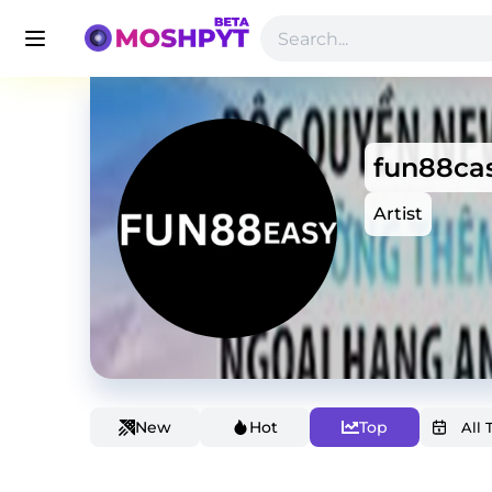
fun88ca
Artist
New
Hot
Top