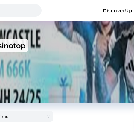
Discover
Up
sinotop