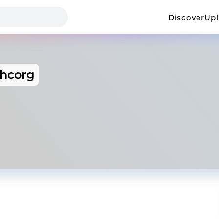
Discover
Up
hhcorg