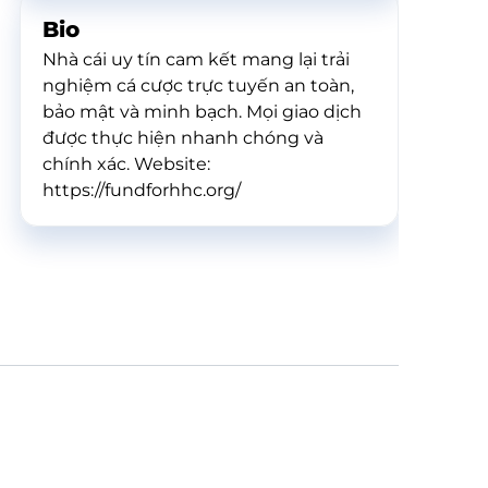
Bio
Nhà cái uy tín cam kết mang lại trải
nghiệm cá cược trực tuyến an toàn,
bảo mật và minh bạch. Mọi giao dịch
được thực hiện nhanh chóng và
chính xác. Website:
https://fundforhhc.org/