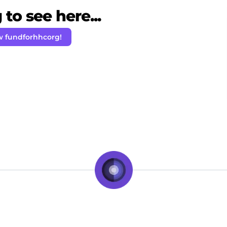
to see here...
w fundforhhcorg!