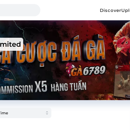
Discover
Up
imited