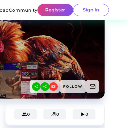
Register
Sign In
load
Community
FOLLOW
0
0
0