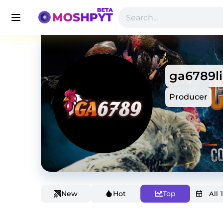
ga6789l
Producer
New
Hot
Top