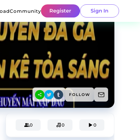
Register
Sign In
load
Community
FOLLOW
0
0
0