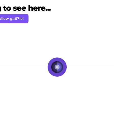
to see here...
ollow ga67io!