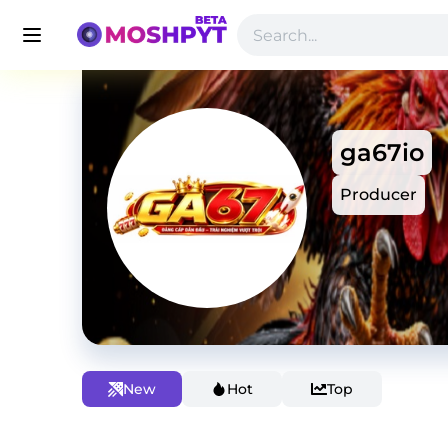
ga67io
Producer
New
Hot
Top