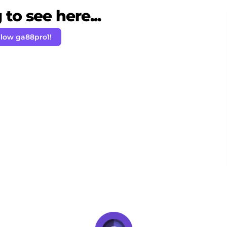
to see here...
llow ga88pro1!