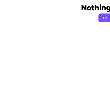
Nothing 
Fol