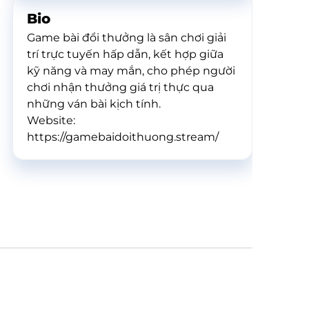
Bio
Game bài đổi thưởng là sân chơi giải
trí trực tuyến hấp dẫn, kết hợp giữa
kỹ năng và may mắn, cho phép người
chơi nhận thưởng giá trị thực qua
những ván bài kịch tính.
Website:
https://gamebaidoithuong.stream/