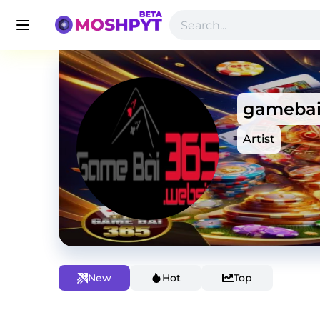
gamebai
Artist
New
Hot
Top