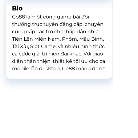
Bio
Go88 là một cổng game bài đổi
thưởng trực tuyến đẳng cấp, chuyên
cung cấp các trò chơi hấp dẫn như:
Tiến Lên Miền Nam, Phỏm, Mậu Binh,
Tài Xỉu, Slot Game, và nhiều hình thức
cá cược giải trí hiện đại khác. Với giao
diện thân thiện, thiết kế tối ưu cho cả
mobile lẫn desktop, Go88 mang đến t