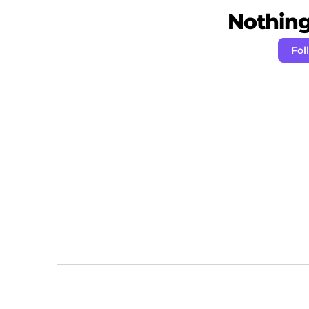
Nothing 
Fol