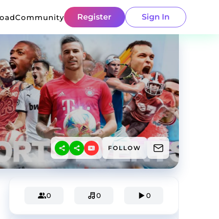
Register
Sign In
load
Community
FOLLOW
0
0
0