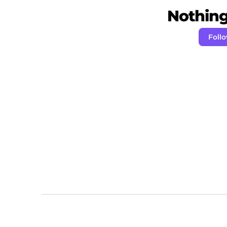
Nothing 
Foll