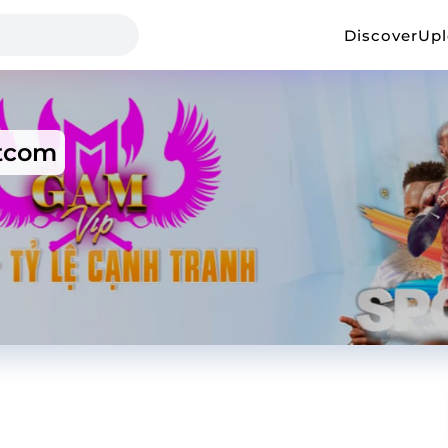
Discover
Up
tcom