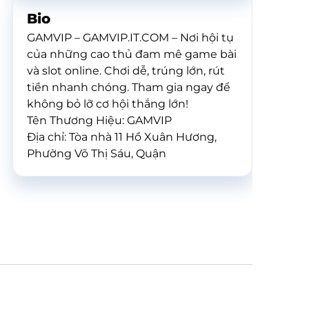
Bio
GAMVIP – GAMVIP.IT.COM – Nơi hội tụ
của những cao thủ đam mê game bài
và slot online. Chơi dễ, trúng lớn, rút
tiền nhanh chóng. Tham gia ngay để
không bỏ lỡ cơ hội thắng lớn!
Tên Thương Hiệu: GAMVIP
Địa chỉ: Tòa nhà 11 Hồ Xuân Hương,
Phường Võ Thị Sáu, Quận